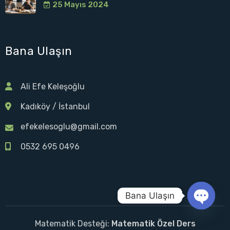
25 Mayıs 2024
Bana Ulaşın
Ali Efe Keleşoğlu
Kadıköy / İstanbul
efekelesoglu@gmail.com
0532 695 0496
Bana Ulaşın
O
Matematik Desteği:
Matematik Özel Ders